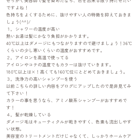
せっかく美容師で髪を染めたなら、色を出来る限り持たせたい
ですよね！
色持ちをよくするために、抜けやすい人の特徴を抑えておきま
しょう(^^)/
１，シャワーの温度が高い
熱いお湯は髪にかなり負担がかかります。
40℃以上はダメージにもつながりますので避けましょう！36℃
くらいの少し寒いくらいの温度がおすすめです。
２，アイロンを高温で使ってる
アイロンやコテの温度でもカラーは抜けていきます。
180℃以上は×！高くても160℃位にとどめておきましょう。
３，洗浄力の高いシャンプーを使う
以前こちらの詳しい内容をブログにアップしたので是非見てみ
て下さい！
CONTACT
RESERVE
カラーの事を思うなら、アミノ酸系シャンプーがおすすめで
す！
４，髪が乾燥している
ダメージ毛はキューティクルが乾きやすく、色素も流出しやす
い状態。
美容室のトリートメントだけじゃなくて、しっかりホームケア