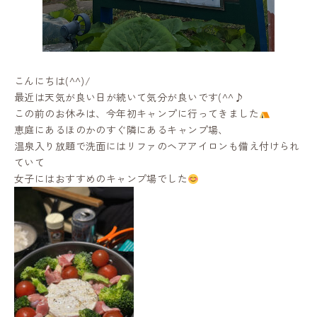
こんにちは(^^)/
最近は天気が良い日が続いて気分が良いです(^^♪
この前のお休みは、今年初キャンプに行ってきました
恵庭にあるほのかのすぐ隣にあるキャンプ場、
温泉入り放題で洗面にはリファのヘアアイロンも備え付けられ
ていて
女子にはおすすめのキャンプ場でした
CONTACT
RESERVE